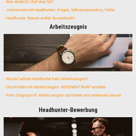
Was denkt Ihr Chef über Sie?
Jobinterview mit Headhunter ▷Fragen, Selbstpräsentation, Fehler
Headhunter: Warum wollen Sie wechseln?
Arbeitszeugnis
Worauf achten Headhunter beim Arbeitszeugnis?
Unzufrieden mit Arbeitszeugnis: GEGENENTWURF erstellen
Vom Zeugnisprofi: Arbeitszeugnis optimieren und verbessern lassen
Headhunter-Bewerbung