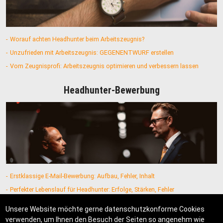
Worauf achten Headhunter beim Arbeitszeugnis?
Unzufrieden mit Arbeitszeugnis: GEGENENTWURF erstellen
Vom Zeugnisprofi: Arbeitszeugnis optimieren und verbessern lassen
Headhunter-Bewerbung
Erstklassige E-Mail-Bewerbung: Aufbau, Fehler, Inhalt
Perfekter Lebenslauf für Headhunter: Erfolge, Stärken, Fehler
Headhunter: Was ist die Shortlist? So A-Kandidat werden!
Unsere Website möchte gerne datenschutzkonforme Cookies
verwenden, um Ihnen den Besuch der Seiten so angenehm wie